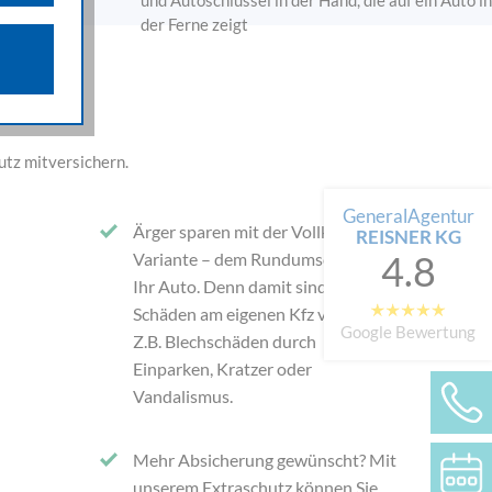
n über die
iffsquellen
gestellten
 werden von
utz mitversichern.
e als auch
n.
GeneralAgentur
Ärger sparen mit der Vollkasko-
REISNER KG
4.8
Variante – dem Rundumschutz für
Ihr Auto. Denn damit sind auch
Schäden am eigenen Kfz versichert.
Google Bewertung
Z.B. Blechschäden durch
Einparken, Kratzer oder
Vandalismus.
Mehr Absicherung gewünscht? Mit
unserem Extraschutz können Sie