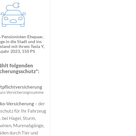
s Pensionisten-Ehepaar,
ge in die Stadt und ins
land mit ihrem Tesla Y,
ujahr 2023, 150 PS
hlt folgenden
cherungsschutz*:
tpflichtversicherung
Euro Versicherungssumme
sko-Versicherung
– der
chutz für Ihr Fahrzeug
. bei Hagel, Sturm,
winen, Murenabgänge,
äden durch Tier und