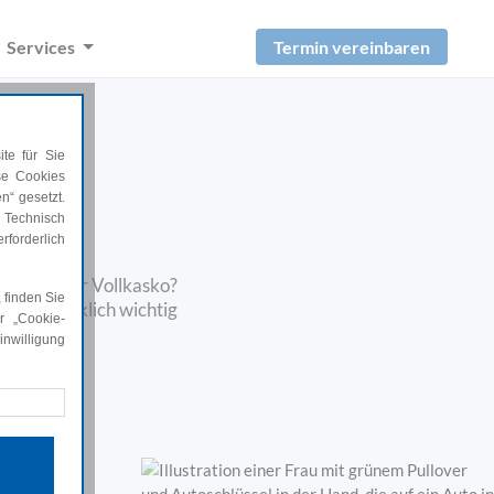
Termin vereinbaren
Services
te für Sie
ese Cookies
n“ gesetzt.
 Technisch
rforderlich
 Teil- oder Vollkasko?
 finden Sie
chutz wirklich wichtig
r „Cookie-
nwilligung
rforderlich