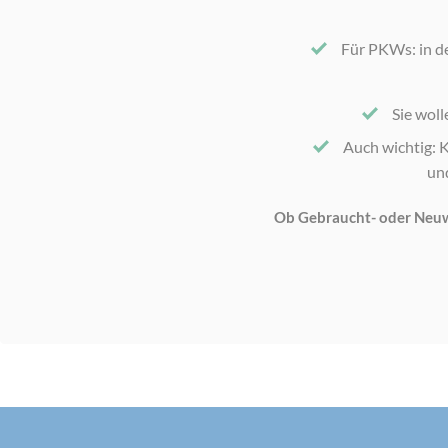
Für PKWs: in de
Sie woll
Auch wichtig: K
un
Ob Gebraucht- oder Neuwa