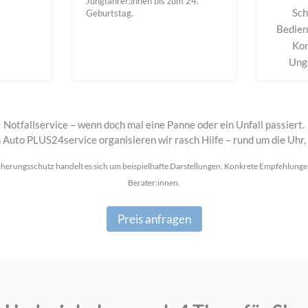
Jungfahrer:innen bis zum 24.
Sch
Geburtstag.
Bedien
Kon
Unge
Notfallservice – wenn doch mal eine Panne oder ein Unfall passiert.
Auto PLUS24service organisieren wir rasch Hilfe – rund um die Uhr,
herungsschutz handelt es sich um beispielhafte Darstellungen. Konkrete Empfehlungen
Berater:innen.
Preis anfragen