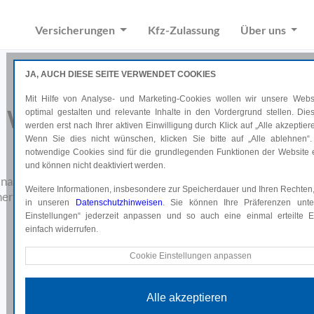
Versicherungen
Kfz-Zulassung
Über uns
JA, AUCH DIESE SEITE VERWENDET COOKIES
Mit Hilfe von Analyse- und Marketing-Cookies wollen wir unsere Websi
Welche Kfz-Versicherung ist
optimal gestalten und relevante Inhalte in den Vordergrund stellen. Di
werden erst nach Ihrer aktiven Einwilligung durch Klick auf „Alle akzeptiere
Wenn Sie dies nicht wünschen, klicken Sie bitte auf „Alle ablehnen“.
die richtige für mich?
notwendige Cookies sind für die grundlegenden Funktionen der Website e
und können nicht deaktiviert werden.
e nach einem neuen Auto und fragen sich ob kaufen oder leasen?
Weitere Informationen, insbesondere zur Speicherdauer und Ihren Rechten,
herung, ja oder nein? Wir zeigen Ihnen, welcher Versicherungss
in unseren
Datenschutzhinweisen
. Sie können Ihre Präferenzen unte
ist und beraten Sie gerne.
Einstellungen“ jederzeit anpassen und so auch eine einmal erteilte Ei
einfach widerrufen.
Online abschließen*
Technische Cookies
Cookie Einstellungen anpassen
*Weiterleitung auf uniqa.at
Diese Cookies sind für die grundlegenden Funktionen der Website e
und können nicht deaktiviert werden.
Alle akzeptieren
Analyse Cookies