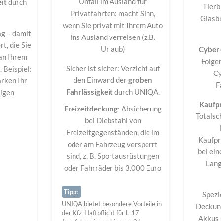
Unfall im Ausland für
eit
durch
Tierb
Privatfahrten: macht Sinn,
Glasb
wenn Sie privat mit Ihrem Auto
ng
– damit
ins Ausland verreisen (z.B.
t, die Sie
Urlaub)
Cyber
an Ihrem
Folge
Sicher ist sicher: Verzicht auf
 Beispiel:
Cy
den Einwand der
groben
rken Ihr
F
Fahrlässigkeit
durch UNIQA.
digen
Kaufp
Freizeitdeckung
: Absicherung
Totalsc
bei Diebstahl von
Freizeitgegenständen, die im
Kaufpr
oder am Fahrzeug versperrt
bei ein
sind, z. B. Sportausrüstungen
Lang
oder Fahrräder bis 3.000 Euro
Tipp:
Spezie
UNIQA bietet besondere Vorteile in
Deckung
der Kfz-Haftpflicht für L-17
Akkus 