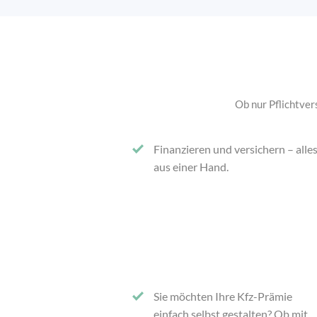
Ob nur Pflichtver
Finanzieren und versichern – alle
aus einer Hand.
Sie möchten Ihre Kfz-Prämie
einfach selbst gestalten? Ob mit