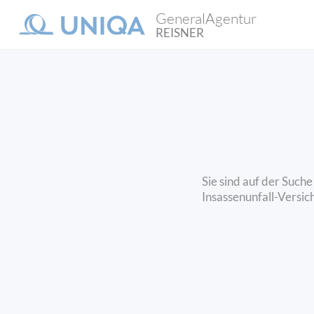
GeneralAgentur
REISNER
Sie sind auf der Such
Insassenunfall-Versic