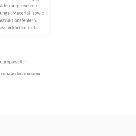
äden aufgrund von
ungs-, Material- sowie
struktionsfehlern,
schicklichkeit, etc.
 europaweit.
*i
 erhalten Sie bei unseren