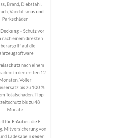
iss, Brand, Diebstahl,
ruch, Vandalismus und
Parkschäden
-Deckung
– Schutz vor
n nach einem direkten
berangriff auf die
ahrzeugsoftware
reisschutz
nach einem
haden: in den ersten 12
Monaten. Voller
eisersatz bis zu 100 %
em Totalschaden. Tipp:
zeitschutz bis zu 48
Monate
ll für
E-Autos
: die E-
. Mitversicherung von
und Ladekabeln gegen