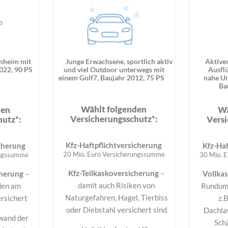
enheim mit
Junge Erwachsene, sportlich aktiv
Aktive
022, 90 PS
und viel Outdoor unterwegs mit
Ausflü
einem Golf7, Baujahr 2012, 75 PS
nahe Um
Ba
Wählt folgenden
den
Wä
Versicherungsschutz*:
hutz*:
Versi
Kfz-Haftpflichtversicherung
icherung
Kfz-Haf
20 Mio. Euro Versicherungssumme
ungssumme
30 Mio. 
Kfz-Teilkaskoversicherung
–
cherung
–
Vollka
damit auch Risiken von
den am
Rundums
Naturgefahren, Hagel, Tierbiss
rsichert
z.B
oder Diebstahl versichert sind
Dachla
nwand der
Sch