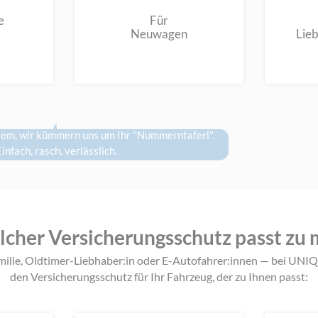
e
Für
Neuwagen
Lie
lem, wir kümmern uns um Ihr "Nummerntaferl".
infach, rasch, verlässlich.
cher Versicherungsschutz passt zu 
milie, Oldtimer-Liebhaber:in oder E-Autofahrer:innen — bei UN
den Versicherungsschutz für Ihr Fahrzeug, der zu Ihnen passt: