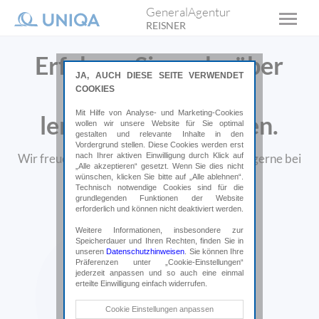
GeneralAgentur
REISNER
Erfahren Sie mehr über
JA, AUCH DIESE SEITE VERWENDET
uns und
COOKIES
Mit Hilfe von Analyse- und Marketing-Cookies
lernen Sie uns kennen.
wollen wir unsere Website für Sie optimal
gestalten und relevante Inhalte in den
Vordergrund stellen. Diese Cookies werden erst
nach Ihrer aktiven Einwilligung durch Klick auf
Wir freuen uns auf Sie und würden uns vorab gerne bei
„Alle akzeptieren“ gesetzt. Wenn Sie dies nicht
Ihnen vorstellen.
wünschen, klicken Sie bitte auf „Alle ablehnen“.
Technisch notwendige Cookies sind für die
grundlegenden Funktionen der Website
erforderlich und können nicht deaktiviert werden.
Weitere Informationen, insbesondere zur
Speicherdauer und Ihren Rechten, finden Sie in
unseren
Datenschutzhinweisen
. Sie können Ihre
Präferenzen unter „Cookie-Einstellungen“
jederzeit anpassen und so auch eine einmal
erteilte Einwilligung einfach widerrufen.
Technische Cookies
Cookie Einstellungen anpassen