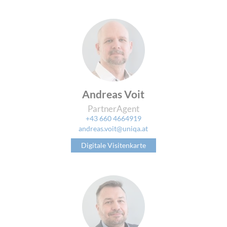
Andreas Voit
PartnerAgent
+43 660 4664919
andreas.voit@uniqa.at
Digitale Visitenkarte